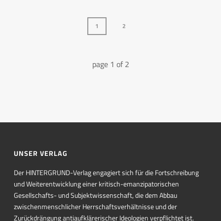
1
2
page
1
of
2
UNSER VERLAG
Der HINTERGRUND-Verlag engagiert sich für die Fortschreibung
und Weiterentwicklung einer kritisch-emanzipatorischen
Gesellschafts- und Subjektwissenschaft, die dem Abbau
zwischenmenschlicher Herrschaftsverhältnisse und der
Zurückdrängung antiaufklärerischer Ideologien verpflichtet ist.