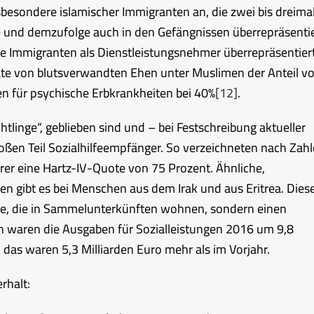
besondere islamischer Immigranten an, die zwei bis dreima
e und demzufolge auch in den Gefängnissen überrepräsenti
e Immigranten als Dienstleistungsnehmer überrepräsentiert
ate von blutsverwandten Ehen unter Muslimen der Anteil v
en für psychische Erbkrankheiten bei 40%
[12]
.
inge“, geblieben sind und – bei Festschreibung aktueller
oßen Teil Sozialhilfeempfänger. So verzeichneten nach Zah
rer eine Hartz-IV-Quote von 75 Prozent. Ähnliche,
en gibt es bei Menschen aus dem Irak und aus Eritrea. Dies
nde, die in Sammelunterkünften wohnen, sondern einen
n waren die Ausgaben für Sozialleistungen 2016 um 9,8
 das waren 5,3 Milliarden Euro mehr als im Vorjahr.
rhalt: