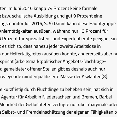
ten im Juni 2016 knapp 74 Prozent keine formale
e bzw. schulische Ausbildung und gut 9 Prozent eine
gsmonitor Juli 2016, S. 5
) Damit kann diese Hauptgruppe
 Anlerntätigkeiten ausüben, während nur 13 Prozent für
5 Prozent für Spezialisten- und Expertenberufe geeignet sin
 es sich so, dass nahezu jeder zweite Arbeitslose in
 nur Helfertätigkeiten ausüben konnte, andererseits aber n
tspricht (arbeitsmarktpolitischer Angebots-Nachfrage-
 gemeldeter offener Stellen gibt es deshalb auch nur
berwiegende minderqualifizierte Masse der Asylanten
[8]
.
kurzfristig durch Flüchtlinge zu beheben sein, hat sich in
er Agentur für Arbeit in Niedersachsen und Bremen, Bärbel
ehrheit der Geflüchteten verfügte nur über marginale ode
ie Selbst- und Fremdeinschätzung der eigenen Fähigkeiten o