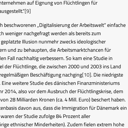
Unternehmen auf Eignung von Flüchtlingen für
ausgestellt.“
[9]
h beschworenen „Digitalisierung der Arbeitswelt“ einfache
och weniger nachgefragt werden als bereits zum
e geplatzte Illusion nunmehr zwecks ideologischer
ern und zu behaupten, die Arbeitsmarktchancen für
eden Fall nachhaltig verbessern. So kam eine Studie in
el der Flüchtlinge, die zwischen 2000 und 2003 ins Land
 regelmäßigen Beschäftigung nachging
[10]
. Die niedrigste
. Eine weitere Studie des dänischen Finanzministeriums
ahr 2014, also vor dem Ausbruch der Flüchtlingskrise, dem
von 28 Milliarden Kronen (ca. 4 Mill. Euro) beschert haben.
tenbasis davon aus, dass die Immigration für Dänemark ein
aren der Studie zufolge 84 Prozent aller
rige ethnischer Minderheiten). Zudem fielen extrem hohe