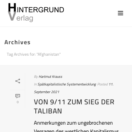
Archives
Tag Archives for: "Afghanistan"
By
Hartmut Krauss
In
Spätkapitalistische Systementwicklung
Posted
11.
September 2021
VON 9/11 ZUM SIEG DER
0
TALIBAN
Anmerkungen zum ungebrochenen
Versagen des westlichen Kapitalismus