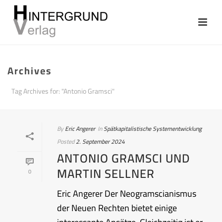
Archives
Tag Archives for: "Antonio Gramsci"
By
Eric Angerer
In
Spätkapitalistische Systementwicklung
Posted
2. September 2024
ANTONIO GRAMSCI UND
MARTIN SELLNER
0
Eric Angerer Der Neogramscianismus
der Neuen Rechten bietet einige