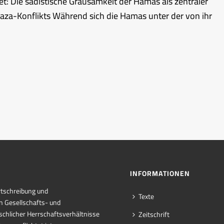
t: Die sadistische Grausamkeit der Hamas als zentraler
aza-Konflikts Während sich die Hamas unter der von ihr
INFORMATIONEN
rtschreibung und
Texte
n Gesellschafts- und
chlicher Herrschaftsverhältnisse
Zeitschrift