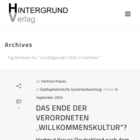
Archives
Tag Archives for: "Landtagswahl 2024 in Sachsen"
By
Hartmut Krauss
In
Spätkapitalistische Systementwicklung
Posted
9.
September 2024
DAS ENDE DER
0
VERORDNETEN
„WILLKOMMENSKULTUR“?
Hartmut Krauss Deutschland nach dem