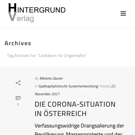
Archives
Tag Archives for: "Lockdown für Ungeimpfte"
By
Melanie Zauner
In
Spätkapitalistische Systementwicklung
Posted
22.
November 2021
DIE CORONA-SITUATION
0
IN ÖSTERREICH
Verfassungswidrige Drangsalierung der
Bevölkerung, Massenproteste und der