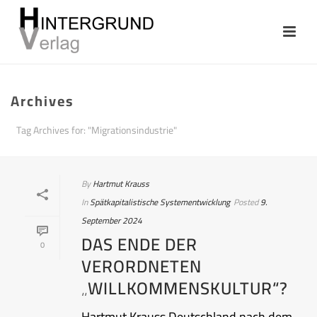
Archives
Tag Archives for: "Migrationsindustrie"
By
Hartmut Krauss
In
Spätkapitalistische Systementwicklung
Posted
9.
September 2024
DAS ENDE DER
0
VERORDNETEN
„WILLKOMMENSKULTUR“?
Hartmut Krauss Deutschland nach dem