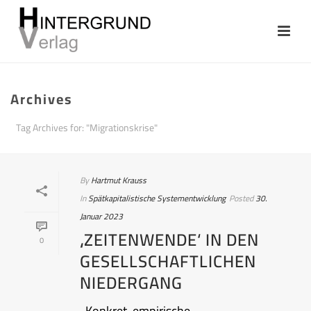
Archives
Tag Archives for: "Migrationskrise"
By
Hartmut Krauss
In
Spätkapitalistische Systementwicklung
Posted
30.
Januar 2023
‚ZEITENWENDE‘ IN DEN
0
GESELLSCHAFTLICHEN
NIEDERGANG
Konkret-empirische