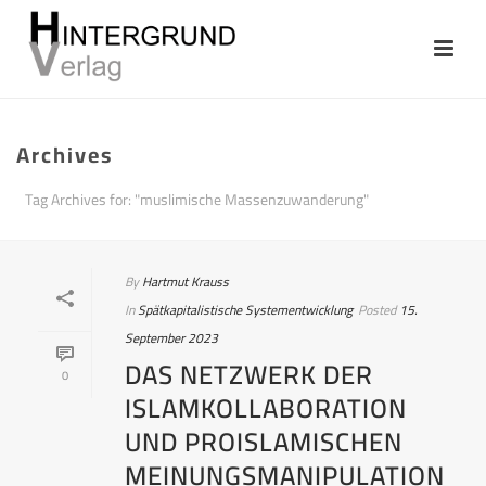
Archives
Tag Archives for: "muslimische Massenzuwanderung"
By
Hartmut Krauss
In
Spätkapitalistische Systementwicklung
Posted
15.
September 2023
DAS NETZWERK DER
0
ISLAMKOLLABORATION
UND PROISLAMISCHEN
MEINUNGSMANIPULATION