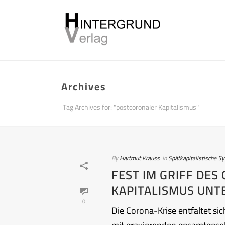
Archives
Tag Archives for: "postcoronaler Kapitalismus"
By
Hartmut Krauss
In
Spätkapitalistische S
FEST IM GRIFF DES
KAPITALISMUS UNT
0
Die Corona-Krise entfaltet s