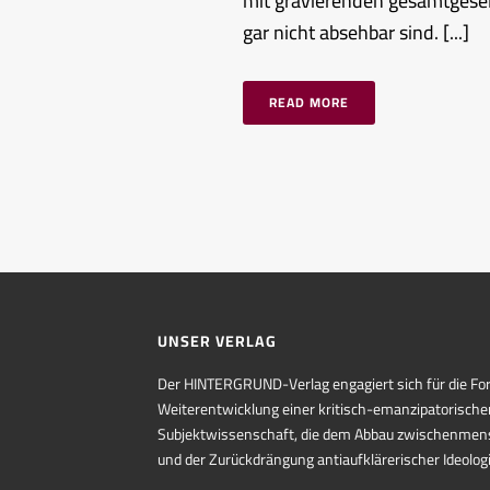
mit gravierenden gesamtgesel
gar nicht absehbar sind. [...]
READ MORE
UNSER VERLAG
Der HINTERGRUND-Verlag engagiert sich für die Fo
Weiterentwicklung einer kritisch-emanzipatorische
Subjektwissenschaft, die dem Abbau zwischenmens
und der Zurückdrängung antiaufklärerischer Ideologie