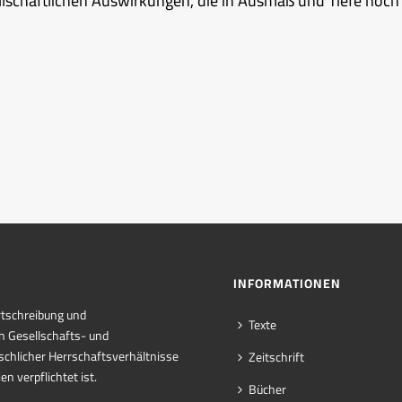
lschaftlichen Auswirkungen, die in Ausmaß und Tiefe noch
INFORMATIONEN
rtschreibung und
Texte
n Gesellschafts- und
chlicher Herrschaftsverhältnisse
Zeitschrift
n verpflichtet ist.
Bücher