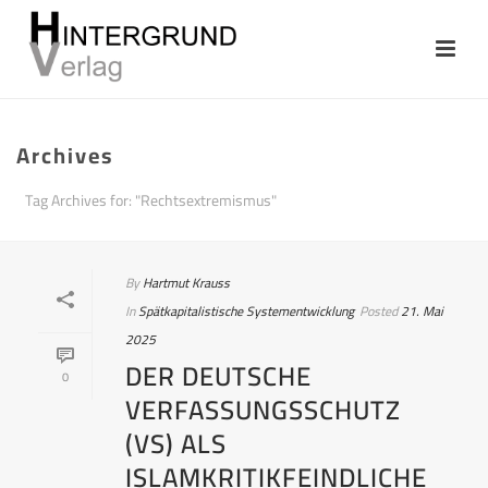
Archives
Tag Archives for: "Rechtsextremismus"
By
Hartmut Krauss
In
Spätkapitalistische Systementwicklung
Posted
21. Mai
2025
DER DEUTSCHE
0
VERFASSUNGSSCHUTZ
(VS) ALS
ISLAMKRITIKFEINDLICHE