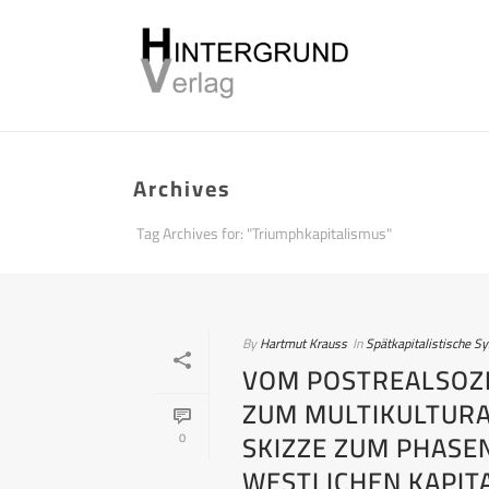
Archives
Tag Archives for: "Triumphkapitalismus"
By
Hartmut Krauss
In
Spätkapitalistische S
VOM POSTREALSOZI
ZUM MULTIKULTURA
SKIZZE ZUM PHASE
0
WESTLICHEN KAPIT