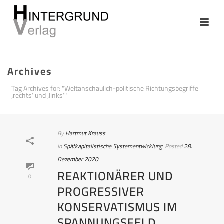
Archives
Tag Archives for: "Weltanschaulich-politische Richtungsbegriffe
‚rechts‘ und ‚links‘"
By
Hartmut Krauss
In
Spätkapitalistische Systementwicklung
Posted
28.
Dezember 2020
REAKTIONÄRER UND
0
PROGRESSIVER
KONSERVATISMUS IM
SPANNUNGSFELD