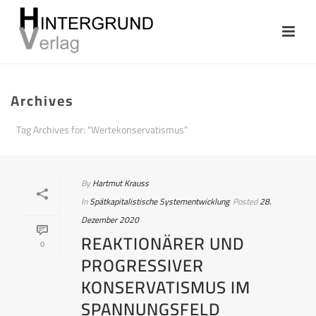
Archives
Tag Archives for: "Wertekonservatismus"
By
Hartmut Krauss
In
Spätkapitalistische Systementwicklung
Posted
28.
Dezember 2020
REAKTIONÄRER UND
0
PROGRESSIVER
KONSERVATISMUS IM
SPANNUNGSFELD