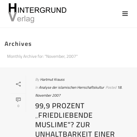
Archives
Monthly Archive for: "November, 2007"
By
Hartmut Krauss
In
Analyse der islamischen Herrschaftskultur
Posted
18.
November 2007
99,9 PROZENT
0
„FRIEDLIEBENDE
MUSLIME“? ZUR
UNHALTBARKEIT EINER