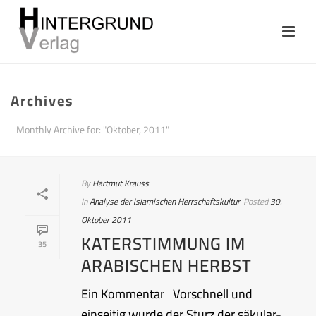
Archives
Monthly Archive for: "Oktober, 2011"
By
Hartmut Krauss
In
Analyse der islamischen Herrschaftskultur
Posted
30.
Oktober 2011
KATERSTIMMUNG IM
35
ARABISCHEN HERBST
Ein Kommentar Vorschnell und
einseitig wurde der Sturz der säkular-