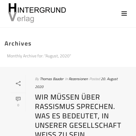
Archives
Monthly Archive for: "August, 2020"
By
Thomas Baader
In
Rezensionen
Posted
20. August
2020
WIR MÜSSEN ÜBER
RASSISMUS SPRECHEN.
0
WAS ES BEDEUTET, IN
UNSERER GESELLSCHAFT
WEISS ZU SEIN