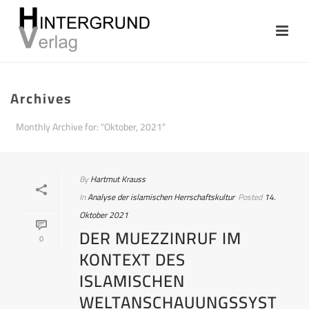
Archives
Monthly Archive for: "Oktober, 2021"
By
Hartmut Krauss
In
Analyse der islamischen Herrschaftskultur
Posted
14.
Oktober 2021
DER MUEZZINRUF IM
0
KONTEXT DES
ISLAMISCHEN
WELTANSCHAUUNGSSYST