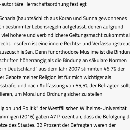
utoritäre Herrschaftsordnung festlegt.
 Scharia (hauptsächlich aus Koran und Sunna gewonnenes
ich bestimmter Lebensregeln aufgefasst, denen aufgrund
ell viel höhere und verbindlichere Geltungsmacht zukommt al
cht. Insofern ist eine innere Rechts- und Verfassungstreu
auszuschließen. Denn für orthodoxe Muslime ist die Bindu
schriften höherrangig als die Bindung an säkulare Normen
e in Deutschland“ aus dem Jahr 2007 stimmten 46,7% der
r Gebote meiner Religion ist für mich wichtiger als
sstrafe, und nach Auffassung von 65,5% der Befragten soll
ieren, um Moral und Ordnung sicher zu stellen.
ligion und Politik“ der Westfälischen Wilhelms-Universität
ämmigen (2016) gaben 47 Prozent an, dass die Befolgung d
setze des Staates. 32 Prozent der Befragten waren der