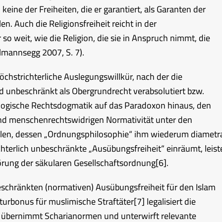
keine der Freiheiten, die er garantiert, als Garanten der
n. Auch die Religionsfreiheit reicht in der
o weit, wie die Religion, die sie in Anspruch nimmt, die
elmannsegg 2007, S. 7).
öchstrichterliche Auslegungswillkür, nach der die
nd unbeschränkt als Obergrundrecht verabsolutiert bzw.
deologische Rechtsdogmatik auf das Paradoxon hinaus, den
und menschenrechtswidrigen Normativität unter den
llen, dessen „Ordnungsphilosophie“ ihm wiederum diametr
chterlich unbeschränkte „Ausübungsfreiheit“ einräumt, leist
törung der säkularen Gesellschaftsordnung
[6]
.
eschränkten (normativen) Ausübungsfreiheit für den Islam
turbonus für muslimische Straftäter
[7]
legalisiert die
t, übernimmt Scharianormen und unterwirft relevante