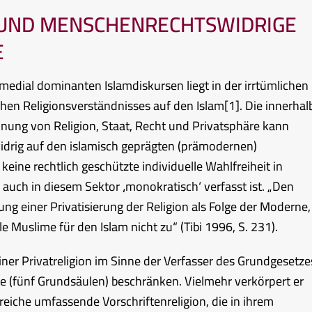
- UND MENSCHENRECHTSWIDRIGE
E
 medial dominanten Islamdiskursen liegt in der irrtümlichen
chen Religionsverständnisses auf den Islam
[1]
. Die innerhal
nung von Religion, Staat, Recht und Privatsphäre kann
idrig auf den islamisch geprägten (prämodernen)
eine rechtlich geschützte individuelle Wahlfreiheit in
auch in diesem Sektor ‚monokratisch‘ verfasst ist. „Den
ng einer Privatisierung der Religion als Folge der Moderne,
ale Muslime für den Islam nicht zu“ (Tibi 1996, S. 231).
iner Privatreligion im Sinne der Verfasser des Grundgesetze
kte (fünf Grundsäulen) beschränken. Vielmehr verkörpert er
reiche umfassende Vorschriftenreligion, die in ihrem