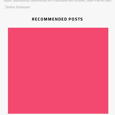
Islam
Islamismus
Islamismus An Französischen Schulen
Jean-Pierre Obin
,
,
,
Stefan Zenklusen
,
RECOMMENDED POSTS