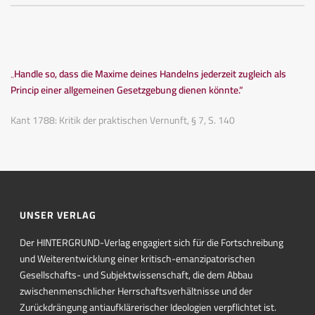
„Handle so, dass die Maxime deines Handelns jederzeit zugleich als
Princip einer allgemeinen Gesetzgebung dienen könnte.“
Kant 1788: Kritik der praktischen Vernunft, § 7, S. 140
UNSER VERLAG
Der HINTERGRUND-Verlag engagiert sich für die Fortschreibung
und Weiterentwicklung einer kritisch-emanzipatorischen
Gesellschafts- und Subjektwissenschaft, die dem Abbau
zwischenmenschlicher Herrschaftsverhältnisse und der
Zurückdrängung antiaufklärerischer Ideologien verpflichtet ist.