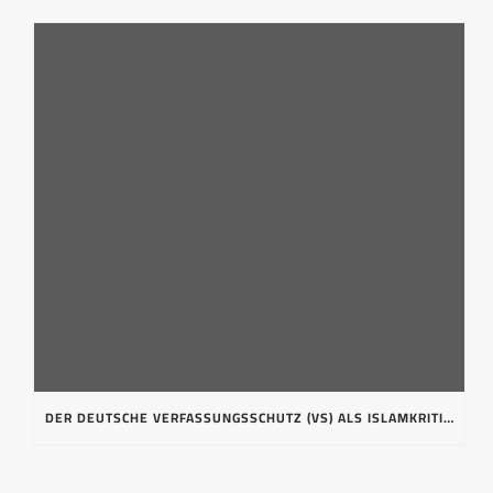
DER DEUTSCHE VERFASSUNGSSCHUTZ (VS) ALS ISLAMKRITIKFEINDLICHE INQUISITIONSBEHÖRDE