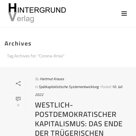
Archives
Tag Archives for: "Corona-Krise"
By
Hartmut Krauss
In
Spätkapitalistische Systementwicklung
Posted
10. Juli
2022
WESTLICH-
0
POSTDEMOKRATISCHER
KAPITALISMUS: DAS ENDE
DER TRÜGERISCHEN