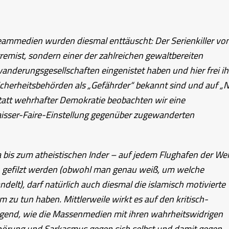
eammedien wurden diesmal enttäuscht: Der Serienkiller vo
emist, sondern einer der zahlreichen gewaltbereiten
anderungsgesellschaften eingenistet haben und hier frei ih
cherheitsbehörden als „Gefährder“ bekannt sind und auf „
 Statt wehrhafter Demokratie beobachten wir eine
isser-Faire-Einstellung gegenüber zugewanderten
 bis zum atheistischen Inder – auf jedem Flughafen der Wel
ch gefilzt werden (obwohl man genau weiß, um welche
delt), darf natürlich auch diesmal die islamisch motivierte
 zu tun haben. Mittlerweile wirkt es auf den kritisch-
igend, wie die Massenmedien mit ihren wahrheitswidrigen
rung und Sarkasmus gegen sich selbst und damit gegen