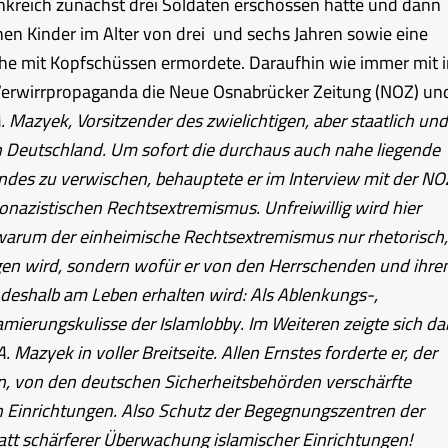
nkreich zunächst drei Soldaten erschossen hatte und dann
chen Kinder im Alter von drei und sechs Jahren sowie eine
ähe mit Kopfschüssen ermordete. Daraufhin wie immer mit 
 Verwirrpropaganda die Neue Osnabrücker Zeitung (NOZ) un
 Mazyek, Vorsitzender des zwielichtigen, aber staatlich und
in Deutschland. Um sofort die durchaus auch nahe liegende
des zu verwischen, behauptete er im Interview mit der NO
onazistischen Rechtsextremismus. Unfreiwillig wird hier
 warum der einheimische Rechtsextremismus nur rhetorisch,
gen wird, sondern wofür er von den Herrschenden und ihre
deshalb am Leben erhalten wird: Als Ablenkungs-,
mierungskulisse der Islamlobby. Im Weiteren zeigte sich d
azyek in voller Breitseite. Allen Ernstes forderte er, der
n, von den deutschen Sicherheitsbehörden verschärfte
 Einrichtungen. Also Schutz der Begegnungszentren der
tatt schärferer Überwachung islamischer Einrichtungen!