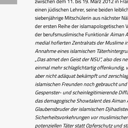
zwischen dem 11. bis 19. März 2012 in Fra
einen jüdischen Lehrer, seine beiden leibli
siebenjährige Mitschülerin aus nächster N
der ersten Reihe der islamapologetischen
der berufsmuslimische Funktionär
Aiman A.
medial hofierten Zentralrats der Muslime 
Annahme eines islamischen Täterhintergrun
„Das atmet den Geist der NSU“, also des ne
einmal mehr schlaglichtartig offenkundig,
aber nicht adäquat bekämpft und zerschla
islamischen Freunden noch gebraucht und 
Gespenster- und scheinlegitimierende Diffa
das demagogische Showtalent des Aiman A. M
Glaubensbruder der islamischen Djihadiste
Sicherheitsvorkehrungen vor muslimischen
potenziellen Täter statt Opferschutz und s