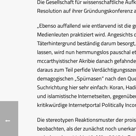
Die Gesellschaft für wissenschaftliche Auf
Resolution auf ihrer Gründungskonferenz a
„Ebenso auffallend wie entlarvend ist die 
Medienleuten praktiziert wird. Angesichts
Täterhintergrund beständig darum besorg
lassen, wird nun hemmungslos pauschal eti
mccarthyistischer Akribie danach gefahndet
daraus zum Teil perfide Verdächtigungsszen
demagogischen „Spürnasen“ nach den Quell
Suchrichtung hier sehr einfach: Koran, Ha
und islamistische Internetseiten, gegenüber
kritikwürdige Internetportal Politically Inco
Die stereotypen Reaktionsmuster der proi
beobachten, als der zunächst noch unerk