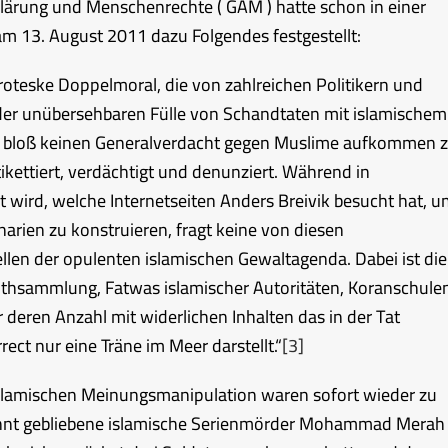
klärung und Menschenrechte ( GAM ) hatte schon in einer
m 13. August 2011 dazu Folgendes festgestellt:
groteske Doppelmoral, die von zahlreichen Politikern und
 der unübersehbaren Fülle von Schandtaten mit islamischem
t, bloß keinen Generalverdacht gegen Muslime aufkommen 
kettiert, verdächtigt und denunziert. Während in
 wird, welche Internetseiten Anders Breivik besucht hat, 
arien zu konstruieren, fragt keine von diesen
en der opulenten islamischen Gewaltagenda. Dabei ist die
dithsammlung, Fatwas islamischer Autoritäten, Koranschule
 deren Anzahl mit widerlichen Inhalten das in der Tat
rrect nur eine Träne im Meer darstellt.“
[3]
slamischen Meinungsmanipulation waren sofort wieder zu
annt gebliebene islamische Serienmörder Mohammad Merah