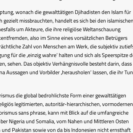
tung, wonach die gewalttätigen Djihadisten den Islam für
h gezielt missbrauchten, handelt es sich bei den islamische
esfalls um Akteure, die ihre religiöse Weltanschauung
entfremden, also im Sinne eines vorsätzlichen Betrügers
rächtliche Zahl von Menschen am Werk, die subjektiv zutief
gung für die ‚einzig wahre’ halten und sich als Speerspitze d
, sehen. Das objektiv Verhängnisvolle besteht darin, dass
a Aussagen und Vorbilder ‚herausholen’ lassen, die ihr Tun
ismus die global bedrohlichste Form einer gewalttätigen
ligiös legitimierten, autoritär-hierarchischen, vormodernen
rorismus sans phrase, kann mit Blick auf die umfangreiche
ber Nigeria und Somalia, vom Nahen und Mittleren Osten
n und Pakistan sowie von da bis Indonesien nicht ernsthaft