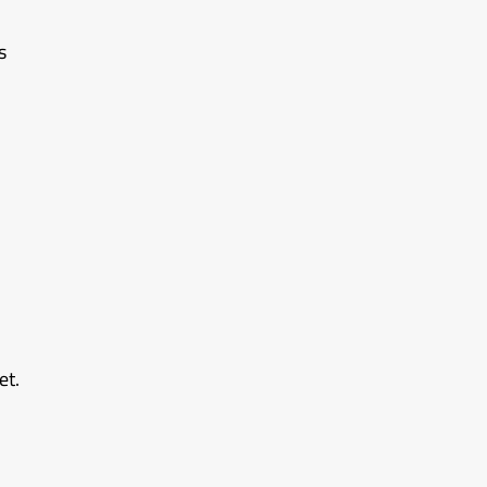
s
et.