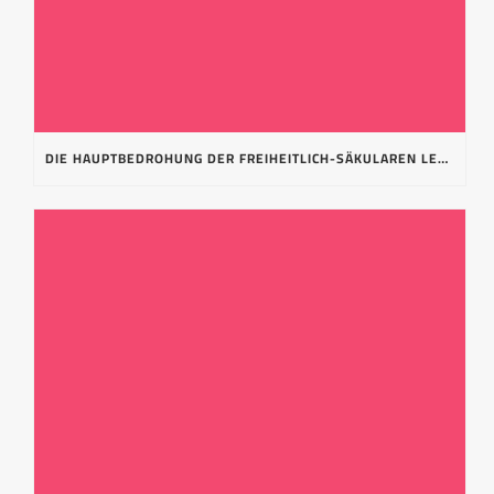
DIE HAUPTBEDROHUNG DER FREIHEITLICH-SÄKULAREN LEBENSORDNUNG IST DER ISLAM, NICHT DER „ISLAMISMUS“