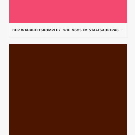
DER WAHRHEITSKOMPLEX. WIE NGOS IM STAATSAUFTRAG UNERWÜNSCHTE MEINUNGEN BEKÄMPFEN