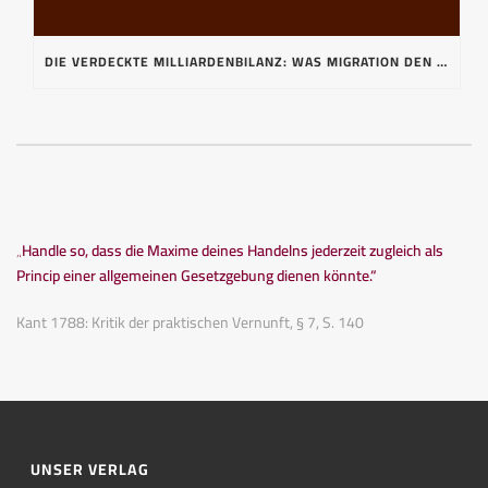
DIE VERDECKTE MILLIARDENBILANZ: WAS MIGRATION DEN STEUER- UND BEITRAGSZAHLER WIRKLICH KOSTET
„Handle so, dass die Maxime deines Handelns jederzeit zugleich als
Princip einer allgemeinen Gesetzgebung dienen könnte.“
Kant 1788: Kritik der praktischen Vernunft, § 7, S. 140
UNSER VERLAG