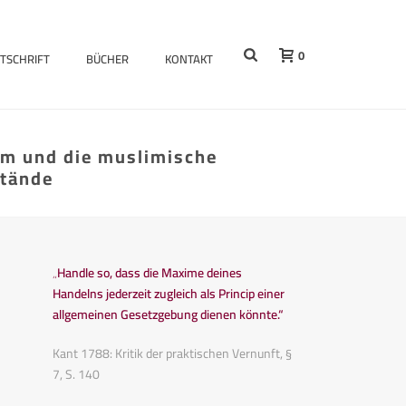
0
ITSCHRIFT
BÜCHER
KONTAKT
lam und die muslimische
stände
„Handle so, dass die Maxime deines
Handelns jederzeit zugleich als Princip einer
allgemeinen Gesetzgebung dienen könnte.“
Kant 1788: Kritik der praktischen Vernunft, §
7, S. 140