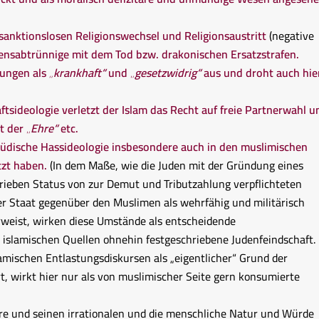
sanktionslosen Religionswechsel und Religionsaustritt
(negative
nsabtrünnige mit dem Tod bzw. drakonischen Ersatzstrafen.
rungen als
„krankhaft“
und „
gesetzwidrig“
aus
und droht auch hie
tsideologie verletzt der Islam das Recht auf freie Partnerwahl
u
t der „
Ehre“
etc.
jüdische Hassideologie
insbesondere auch in den muslimischen
tzt haben.
(In dem Maße, wie die Juden mit der Gründung eines
hrieben Status von zur Demut und Tributzahlung verpflichteten
er Staat gegenüber den Muslimen als wehrfähig und militärisch
weist, wirken diese Umstände als entscheidende
 islamischen Quellen ohnehin festgeschriebene Judenfeindschaft.
amischen Entlastungsdiskursen als „eigentlicher“ Grund der
t, wirkt hier nur als von muslimischer Seite gern konsumierte
hre und seinen irrationalen und die menschliche Natur und Würde