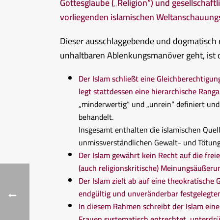
Gottesglaube („Religion“) und gesellschaftl
vorliegenden islamischen Weltanschauungss
Dieser ausschlaggebende und dogmatisch un
unhaltbaren Ablenkungsmanöver geht, ist
Der Islam schließt eine Gleichberechtig
legt stattdessen eine hierarchische Rang
„minderwertig“ und „unrein“ definiert un
behandelt.
Insgesamt enthalten die islamischen Quel
unmissverständlichen Gewalt- und Tötung
Der Islam gewährt kein Recht auf die frei
(auch religionskritische) Meinungsäußeru
Der Islam zielt ab auf eine theokratische
endgültig und unveränderbar festgelegte
In diesem Rahmen schreibt der Islam eine 
Frauen systematisch entrechtet, unterdr