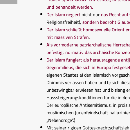
und behandelt werden.
Der Islam negiert
nicht nur
das Recht auf 
Religionsfreiheit),
sondern bedroht Glaube
Der Islam schließt homosexuelle Orientie
mit massiven Strafen
.
Als vormoderne patriarchalische Herrschaf
befestigt normativ das archaische Konzep
Der Islam fungiert als herausragende anti
Gegenmilieus, die sich in Europa festgese
eigenen Staates a) den islamisch vorgesc
Dhimmis verlassen haben und b) sich dies
unbezwingbar erwiesen hat und bislang er
Hasssteigerungskonditionen für die in den
Der europäische Antisemitismus, in proisl
muslimischen Judenfeindschaft halluzinier
„Nebendroge“.)
Mit seiner rigiden Gottesknechtschaftsle