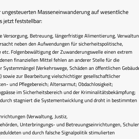
r ungesteuerten Masseneinwanderung auf wesentliche
jetzt feststellbar:
Versorgung, Betreuung, längerfristige Alimentierung, Verwaltun
rsacht neben den Aufwendungen für sicherheitspolitische,
sche etc. Folgenbewältigung der Zuwanderungswelle einen extrem
en finanziellen Mittel fehlen an anderer Stelle für die
ler Systemmängel (Verkehrswege, Schäden an öffentlichen Gebäud
sowie zur Bearbeitung vielschichtiger gesellschaftlicher
en- und Pflegebereich; Altersarmut; Obdachlosigkeit;
pässe im Sicherheitsbereich und der Kriminalitätsbekämpfung;
Dadurch stagniert die Systementwicklung und droht in bestimmten
nrichtungen (Verwaltung, Justiz,
lbehörden, Unterbringungs- und Betreuungseinrichtungen, Schulen
geduldeten und durch falsche Signalpolitik stimulierten