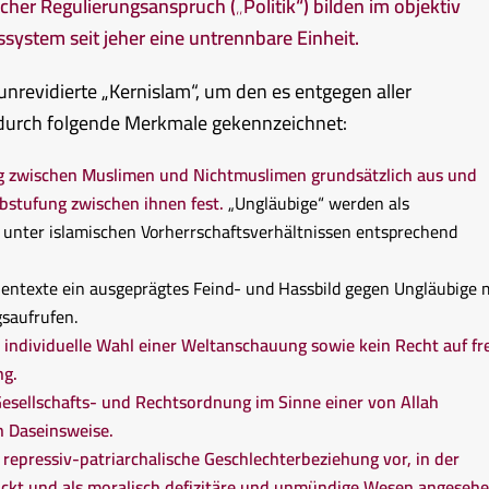
icher Regulierungsanspruch („Politik“) bilden im objektiv
ystem seit jeher eine untrennbare Einheit.
revidierte „Kernislam“, um den es entgegen aller
 durch folgende Merkmale gekennzeichnet:
ung zwischen Muslimen und Nichtmuslimen grundsätzlich aus
und
abstufung zwischen ihnen fest.
„Ungläubige“ werden als
d unter islamischen Vorherrschaftsverhältnissen entsprechend
lentexte ein ausgeprägtes Feind- und Hassbild gegen Ungläubige 
saufrufen.
e individuelle Wahl einer Weltanschauung sowie kein Recht auf fr
ng.
 Gesellschafts- und Rechtsordnung im Sinne einer von Allah
n Daseinsweise.
repressiv-patriarchalische Geschlechterbeziehung vor, in der
ückt und als moralisch defizitäre und unmündige Wesen angeseh